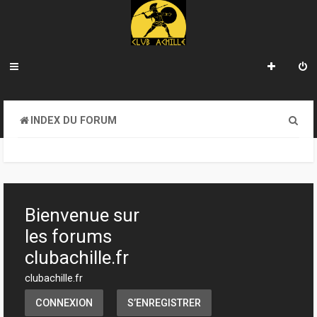
R
INDEX DU FORUM
e
c
h
e
Bienvenue sur
r
les forums
c
clubachille.fr
h
clubachille.fr
e
CONNEXION
S’ENREGISTRER