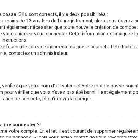
 passe. S’ils sont corrects, il y a deux possibilités :
oir moins de 13 ans lors de l’enregistrement, alors vous devrez s
vent également nécessiter que toute nouvelle création de compte 
 vous puissiez vous connecter. Cette information est indiquée l
 instructions.
z fourni une adresse incorrecte ou que le courriel ait été traité p
rnie, contactez un administrateur.
 vérifiez que votre nom d’utilisateur et votre mot de passe soien
um pour vérifier que vous n’avez pas été banni. Il est également p
ration de son côté, et qu’il devra la corriger.
us me connecter ?!
rimé votre compte. En effet, il est courant de supprimer régulière
se de données. Si cela vous arrive, tentez de vous ré-enregistrer