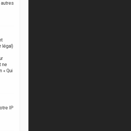
 autres
nt
 légal)
ur
t ne
n « Qui
otre IP