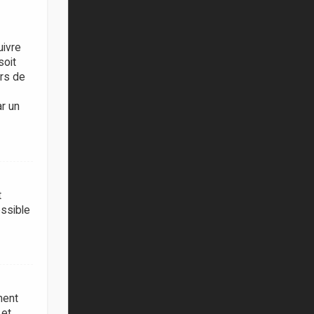
uivre
soit
ors de
ar un
t
ossible
ment
 et