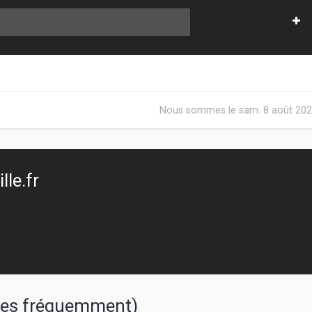
Nous sommes le sam. 8 août 202
le.fr
sées fréquemment)