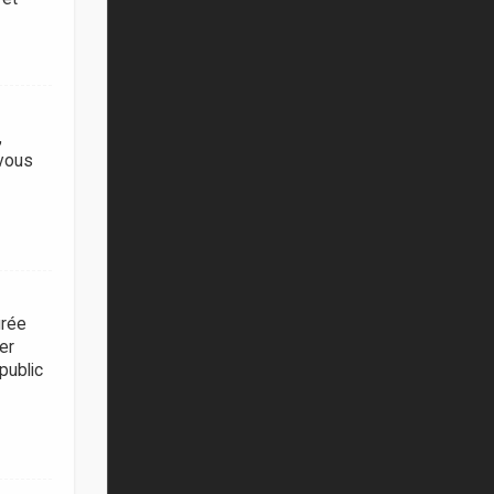
,
 vous
urée
er
public