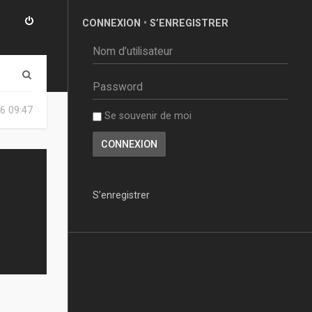
CONNEXION
•
S’ENREGISTRER
R
e
6 09:47
Se souvenir de moi
c
h
e
r
S’enregistrer
c
h
e
r