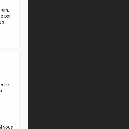
orum.
vé par
ies
cédez
du
Si vous