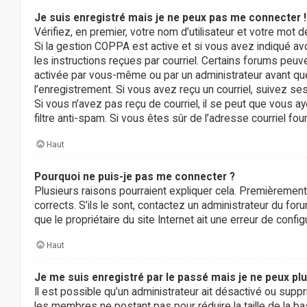
Je suis enregistré mais je ne peux pas me connecter !
Vérifiez, en premier, votre nom d’utilisateur et votre mot de
Si la gestion COPPA est active et si vous avez indiqué av
les instructions reçues par courriel. Certains forums peu
activée par vous-même ou par un administrateur avant que
l’enregistrement. Si vous avez reçu un courriel, suivez ses
Si vous n’avez pas reçu de courriel, il se peut que vous aye
filtre anti-spam. Si vous êtes sûr de l’adresse courriel fou
Haut
Pourquoi ne puis-je pas me connecter ?
Plusieurs raisons pourraient expliquer cela. Premièrement,
corrects. S’ils le sont, contactez un administrateur du for
que le propriétaire du site Internet ait une erreur de configu
Haut
Je me suis enregistré par le passé mais je ne peux pl
Il est possible qu’un administrateur ait désactivé ou supp
les membres ne postant pas pour réduire la taille de la ba