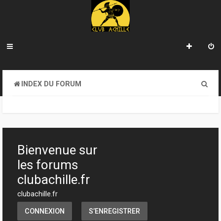
R
INDEX DU FORUM
e
c
h
e
Bienvenue sur
r
les forums
c
clubachille.fr
h
clubachille.fr
e
CONNEXION
S’ENREGISTRER