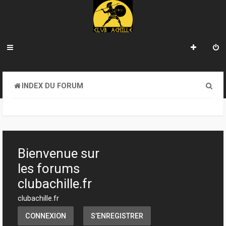
R
INDEX DU FORUM
e
c
h
e
Bienvenue sur
r
les forums
c
clubachille.fr
h
clubachille.fr
e
CONNEXION
S’ENREGISTRER