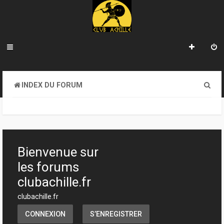
R
INDEX DU FORUM
e
c
h
e
Bienvenue sur
r
les forums
c
clubachille.fr
h
clubachille.fr
e
CONNEXION
S’ENREGISTRER