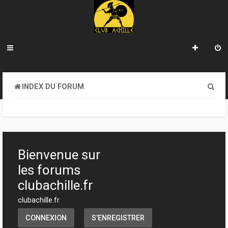
R
INDEX DU FORUM
e
c
h
e
Bienvenue sur
r
les forums
c
clubachille.fr
h
clubachille.fr
e
CONNEXION
S’ENREGISTRER