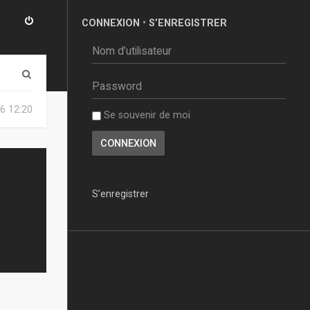
CONNEXION
•
S’ENREGISTRER
R
e
6 12:20
Se souvenir de moi
c
h
e
r
S’enregistrer
c
h
e
r