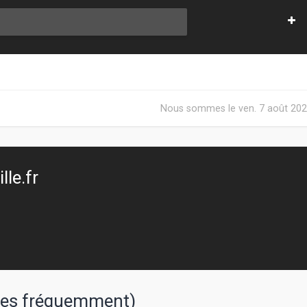
Nous sommes le ven. 7 août 202
le.fr
sées fréquemment)