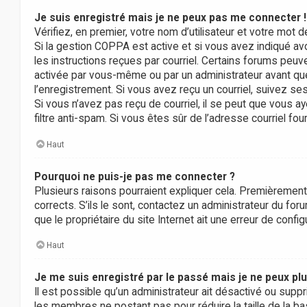
Je suis enregistré mais je ne peux pas me connecter !
Vérifiez, en premier, votre nom d’utilisateur et votre mot de
Si la gestion COPPA est active et si vous avez indiqué av
les instructions reçues par courriel. Certains forums peu
activée par vous-même ou par un administrateur avant que
l’enregistrement. Si vous avez reçu un courriel, suivez ses
Si vous n’avez pas reçu de courriel, il se peut que vous aye
filtre anti-spam. Si vous êtes sûr de l’adresse courriel fou
Haut
Pourquoi ne puis-je pas me connecter ?
Plusieurs raisons pourraient expliquer cela. Premièrement,
corrects. S’ils le sont, contactez un administrateur du for
que le propriétaire du site Internet ait une erreur de configu
Haut
Je me suis enregistré par le passé mais je ne peux pl
Il est possible qu’un administrateur ait désactivé ou supp
les membres ne postant pas pour réduire la taille de la ba