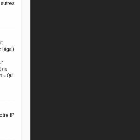
 autres
nt
 légal)
ur
t ne
n « Qui
otre IP