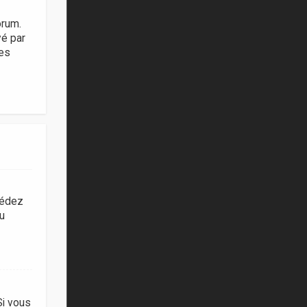
orum.
vé par
ies
cédez
du
Si vous