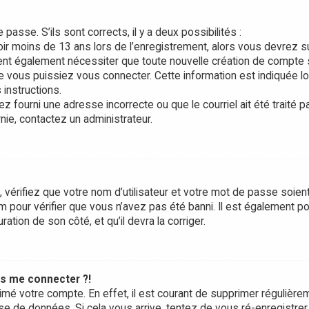
 passe. S’ils sont corrects, il y a deux possibilités :
oir moins de 13 ans lors de l’enregistrement, alors vous devrez s
vent également nécessiter que toute nouvelle création de compte 
 vous puissiez vous connecter. Cette information est indiquée l
 instructions.
z fourni une adresse incorrecte ou que le courriel ait été traité p
rnie, contactez un administrateur.
 vérifiez que votre nom d’utilisateur et votre mot de passe soien
um pour vérifier que vous n’avez pas été banni. Il est également p
ration de son côté, et qu’il devra la corriger.
us me connecter ?!
rimé votre compte. En effet, il est courant de supprimer régulière
se de données. Si cela vous arrive, tentez de vous ré-enregistrer