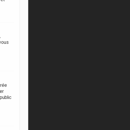
,
 vous
urée
er
public