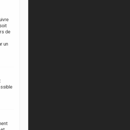
uivre
soit
ors de
ar un
t
ossible
ment
 et