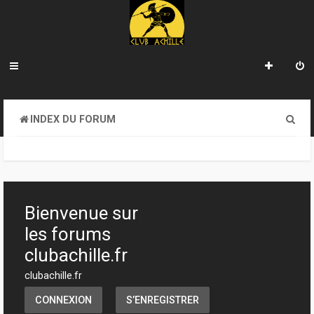
R
INDEX DU FORUM
e
c
h
e
Bienvenue sur
r
les forums
c
clubachille.fr
h
clubachille.fr
e
CONNEXION
S’ENREGISTRER