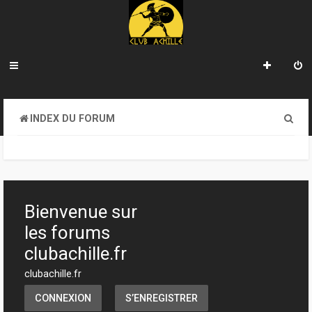
R
INDEX DU FORUM
e
c
h
e
Bienvenue sur
r
les forums
c
clubachille.fr
h
clubachille.fr
e
CONNEXION
S’ENREGISTRER